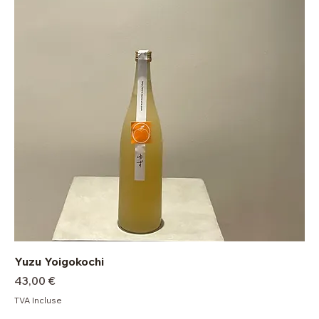
Yuzu Yoigokochi
Prix
43,00 €
TVA Incluse