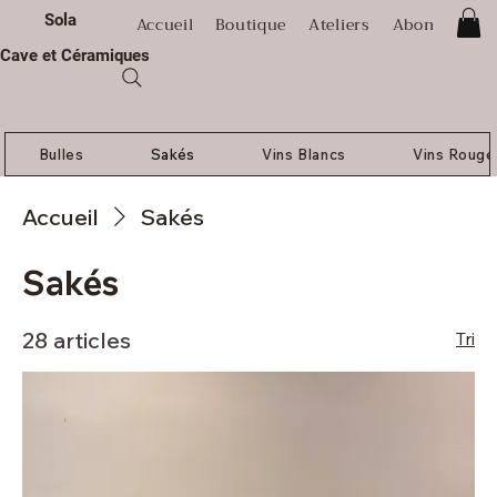
Sola
Accueil
Boutique
Ateliers
Abonnement
Cave et Céramiques
Bulles
Sakés
Vins Blancs
Vins Rouge
Accueil
Sakés
Sakés
28 articles
Tri