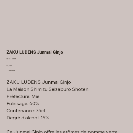
ZAKU LUDENS Junmai Ginjo
SKU
SKU :
2388
2388
Prix
64,00 €
TVA Incluse
ZAKU LUDENS Junmai Ginjo
La Maison Shimizu Seizaburo Shoten
Préfecture: Mie
Polissage: 60%
Contenance: 75cl
Degré d'alcool: 15%
Ce Junmai Ginjo offre les arômes de pomme verte