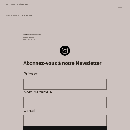
Informations complémentaires
Achat limité à une unité par personne
contact@sola-cc.com
Restaurant Sola
01 43 54 10 88
Abonnez-vous à notre Newsletter
Prénom
Nom de famille
E‑mail