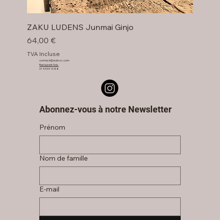
ZAKU LUDENS Junmai Ginjo
Prix
64,00 €
TVA Incluse
contact@sola-cc.com
Restaurant Sola
01 43 54 10 88
Abonnez-vous à notre Newsletter
Prénom
Nom de famille
E‑mail