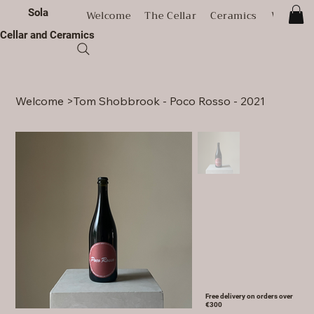
Sola
Welcome
The Cellar
Ceramics
Worksh
Cellar and Ceramics
Welcome
>
Tom Shobbrook - Poco Rosso - 2021
Free delivery on orders over
€300