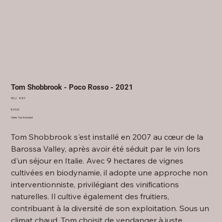
Tom Shobbrook - Poco Rosso - 2021
SKU
SKU:
880
880
Price
€29.00
Sales Tax Included
Tom Shobbrook s'est installé en 2007 au cœur de la
Barossa Valley, après avoir été séduit par le vin lors
d'un séjour en Italie. Avec 9 hectares de vignes
cultivées en biodynamie, il adopte une approche non
interventionniste, privilégiant des vinifications
naturelles. Il cultive également des fruitiers,
contribuant à la diversité de son exploitation. Sous un
climat chaud, Tom choisit de vendanger à juste