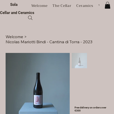
Sola
Welcome
The Cellar
Ceramics
Worksh
Cellar and Ceramics
Welcome
>
Nicolas Mariotti Bindi - Cantina di Torra - 2023
Free delivery on orders over
€300