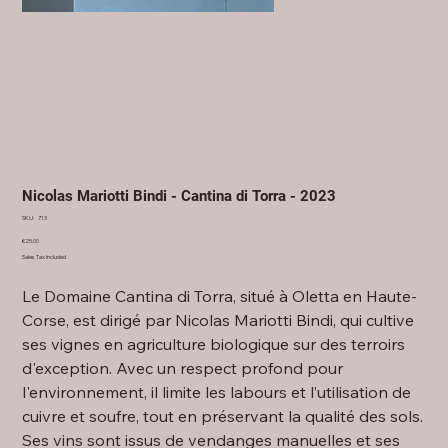
Nicolas Mariotti Bindi - Cantina di Torra - 2023
SKU
SKU:
713
713
Price
€25.00
Sales Tax Included
Le Domaine Cantina di Torra, situé à Oletta en Haute-
Corse, est dirigé par Nicolas Mariotti Bindi, qui cultive
ses vignes en agriculture biologique sur des terroirs
d'exception. Avec un respect profond pour
l'environnement, il limite les labours et l’utilisation de
cuivre et soufre, tout en préservant la qualité des sols.
Ses vins sont issus de vendanges manuelles et ses