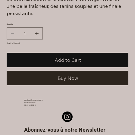
une belle fraîcheur, des tanins souples et une finale
persistante.
Quantity
Only 2 left in stock
Add to Cart
Buy Now
contact@sola-cc.com
Sola Restaurant
01 43 54 10 88
Abonnez-vous à notre Newsletter