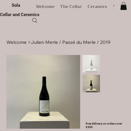
Sola
Welcome
The Cellar
Ceramics
Worksh
Cellar and Ceramics
Welcome
>
Julien Merle / Passé du Merle / 2019
Free delivery on orders over
€300