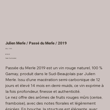
Julien Merle / Passé du Merle / 2019
SKU
SKU:
544
544
Price
€18.00
Sales Tax Included
Passée du Merle 2019 est un vin rouge naturel, 100 %
Gamay, produit dans le Sud-Beaujolais par Julien
Merle. Issu d’une macération semi-carbonique de 12
jours et élevé 14 mois en demi-muids, ce vin exprime à
la fois profondeur, finesse et authenticité.
Le nez offre des arômes de fruits rouges mûrs (cerise,
framboise), avec des notes florales et légèrement
épicées. En bouche, la structure est élégante, avec