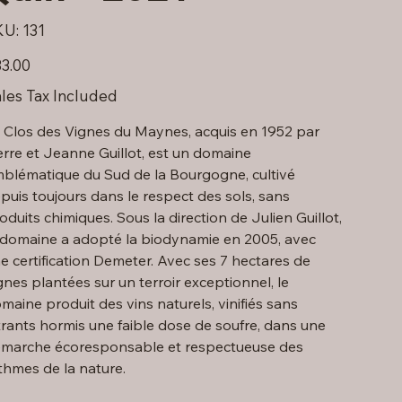
SKU
KU:
131
131
e
3.00
les Tax Included
 Clos des Vignes du Maynes, acquis en 1952 par
erre et Jeanne Guillot, est un domaine
blématique du Sud de la Bourgogne, cultivé
puis toujours dans le respect des sols, sans
oduits chimiques. Sous la direction de Julien Guillot,
 domaine a adopté la biodynamie en 2005, avec
e certification Demeter. Avec ses 7 hectares de
gnes plantées sur un terroir exceptionnel, le
maine produit des vins naturels, vinifiés sans
trants hormis une faible dose de soufre, dans une
marche écoresponsable et respectueuse des
thmes de la nature.