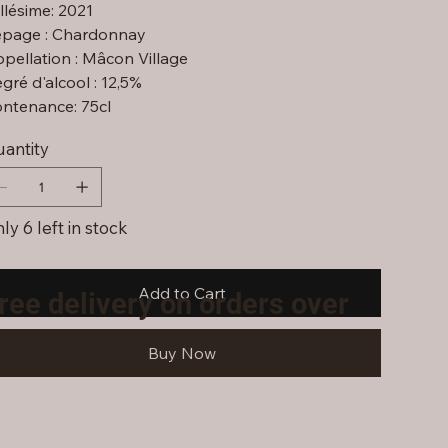
llésime: 2021
page : Chardonnay
pellation : Mâcon Village
gré d'alcool : 12,5%
ntenance: 75cl
antity
ly 6 left in stock
Add to Cart
ree delivery on orders over
300
Buy Now