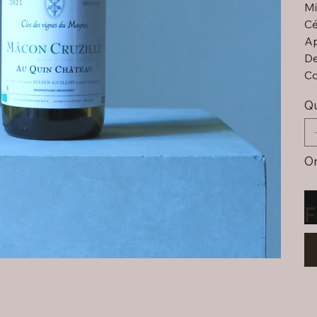
Mi
Cé
Ap
De
Co
Qu
On
F
€