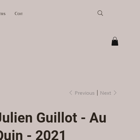
ams
Contacts
Previous
Next
Julien Guillot - Au
Quin - 2021