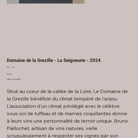
Domaine de la Grezille - La Seigneurie - 2024
SKU
SKU:
261
261
Price
€15.00
Sales Tax Included
Situé au coeur de la vallée de la Loire, Le Domaine de
la Grezille bénéficie du climat tempéré de l'anjou.
L'association d'un climat privilégié avec le célèbre
sous-sol de tuffeau et de marnes coquillantes donne
à leurs vins une personnalité de terroir unique. Bruno
Paillochet, artisan de vins natures, veille
scrupuleusement à respecter ses vignes par son