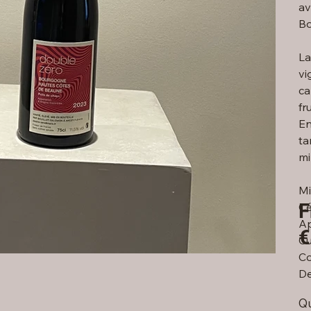
av
Bo
La
vi
ca
fr
En
ta
mi
Mi
F
Cé
Ap
€
Cu
Co
De
Qu