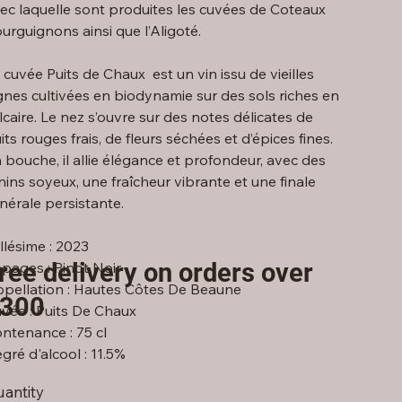
ec laquelle sont produites les cuvées de Coteaux
urguignons ainsi que l’Aligoté.
 cuvée Puits de Chaux est un vin issu de vieilles
gnes cultivées en biodynamie sur des sols riches en
lcaire. Le nez s’ouvre sur des notes délicates de
uits rouges frais, de fleurs séchées et d’épices fines.
 bouche, il allie élégance et profondeur, avec des
nins soyeux, une fraîcheur vibrante et une finale
nérale persistante.
llésime : 2023
ree delivery on orders over
pages : Pinot Noir
pellation : Hautes Côtes De Beaune
300
vée : Puits De Chaux
ntenance : 75 cl
gré d'alcool : 11.5%
antity