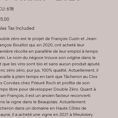
SKU
KU:
618
618
e
5.00
les Tax Included
uble zéro est le projet de François Cuzin et Jean-
ançois Bouillot qui, en 2020, ont acheté leur
emière récolte en parallèle de leur emploi à temps
ein. Le nom du négoce trouve son origine dans le
it que les vins sont bio et sans aucun produit ajouté,
nc zéro zéro, pur jus, 100% qualité. Actuellement, il
availle à plein temps en tant que Tâcheron au Clos
s Corvées chez Prieuré Roch et profite de son
mps libre pour développer Double Zéro. Quant à
an-François, il est un ancien facteur reconverti
ns la vigne dans le Beaujolais. Actuellement
cheron dans un domaine en Haute Côtes de
aune, il a acheté une vigne en 2021 à Meuloisey