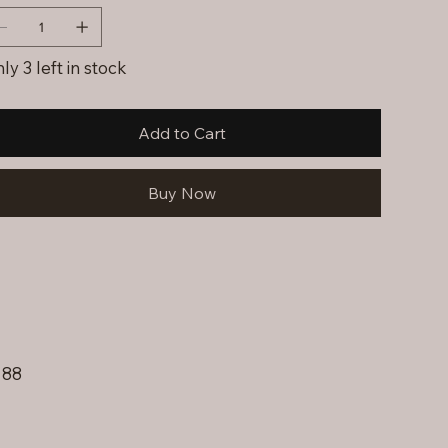
ly 3 left in stock
Add to Cart
Buy Now
 88