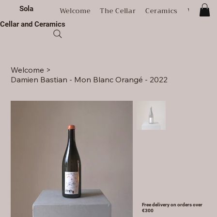
Sola
Welcome
The Cellar
Ceramics
Worksh
Cellar and Ceramics
Welcome
>
Damien Bastian - Mon Blanc Orangé - 2022
Free delivery on orders over
€300