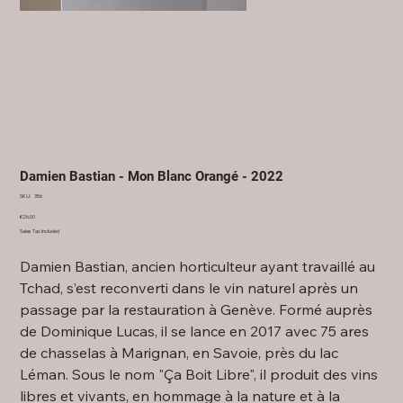
Damien Bastian - Mon Blanc Orangé - 2022
SKU
SKU:
356
356
Price
€26.00
Sales Tax Included
Damien Bastian, ancien horticulteur ayant travaillé au
Tchad, s’est reconverti dans le vin naturel après un
passage par la restauration à Genève. Formé auprès
de Dominique Lucas, il se lance en 2017 avec 75 ares
de chasselas à Marignan, en Savoie, près du lac
Léman. Sous le nom "Ça Boit Libre", il produit des vins
libres et vivants, en hommage à la nature et à la