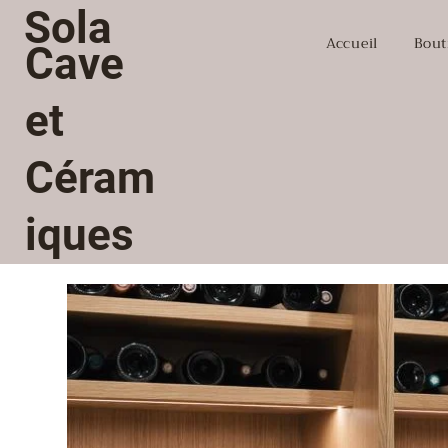
Sola
Accueil
Bout
Cave
et
Céram
iques