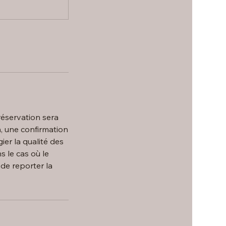
 réservation sera
n, une confirmation
ier la qualité des
s le cas où le
 de reporter la