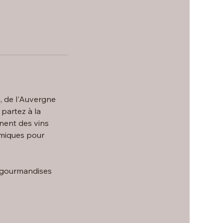
a, de l'Auvergne
partez à la
nnent des vins
amiques pour
s gourmandises