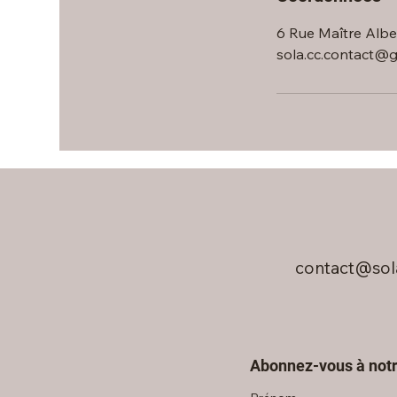
6 Rue Maître Alber
sola.cc.contact@
contact@sol
Abonnez-vous à notr