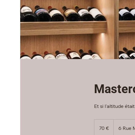
Masterc
Et si l'altitude éta
70
euros
70 €
6 Rue M