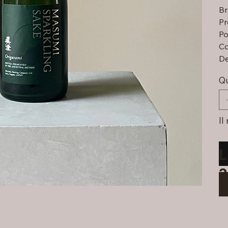
Br
Pr
Po
Co
De
Qu
Il
L
3