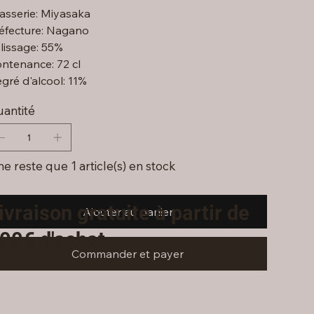
asserie: Miyasaka
éfecture: Nagano
lissage: 55%
ntenance: 72 cl
gré d'alcool: 11%
antité
 ne reste que 1 article(s) en stock
ivraison gratuite à partir de
Ajouter au panier
00€ d'achat
Commander et payer