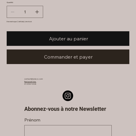
Quantité
Il ne reste que 2 article(s) en stock
Ajouter au panier
Commander et payer
contact@sola-cc.com
Restaurant Sola
01 43 54 10 88
Abonnez-vous à notre Newsletter
Prénom