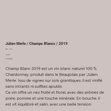
Julien Merle / Champs Blancs / 2019
SKU
SKU :
543
543
Prix
17,00 €
TVA Incluse
Champ Blanc 2019 est un vin blanc naturel 100 %
Chardonnay, produit dans le Beaujolais par Julien
Merle. Issu de vignes sur sols granitiques, il est vinifié
sans intrants ni sulfites ajoutés.
Ce vin offre un nez fruité et floral, avec des arômes de
poire, pomme et une touche minérale. En bouche, il
est vif, équilibré et salin, avec une belle tension.