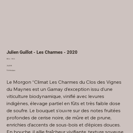
Julien Guillot - Les Charmes - 2020
SKU
SKU :
542
542
Prix
26,00 €
TVA Incluse
Le Morgon “Climat Les Charmes du Clos des Vignes
du Maynes est un Gamay d’exception issu d’une
viticulture biodynamique, vinifié avec levures
indigènes, élevage partiel en fûts et très faible dose
de soufre. Le bouquet s’ouvre sur des notes fruitées
profondes de cerise noire, de mûre et de prune,
enrichies d’accents de sous-bois et d’épices douces.
En bouche, il allie fraîcheur vivifiante, texture soyeuse