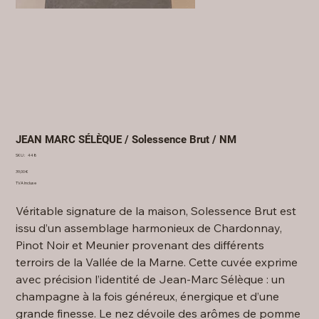
JEAN MARC SÉLÈQUE / Solessence Brut / NM
SKU
SKU :
448
448
Prix
39,00 €
TVA Incluse
Véritable signature de la maison, Solessence Brut est
issu d’un assemblage harmonieux de Chardonnay,
Pinot Noir et Meunier provenant des différents
terroirs de la Vallée de la Marne. Cette cuvée exprime
avec précision l’identité de Jean-Marc Sélèque : un
champagne à la fois généreux, énergique et d’une
grande finesse. Le nez dévoile des arômes de pomme