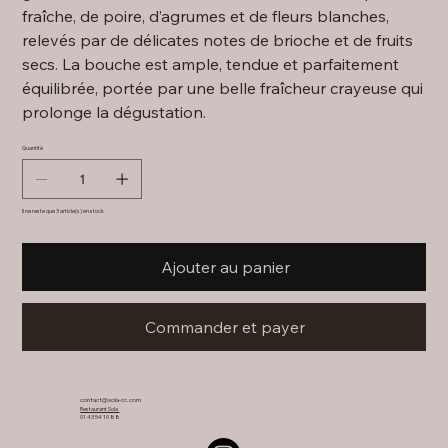
fraîche, de poire, d’agrumes et de fleurs blanches,
relevés par de délicates notes de brioche et de fruits
secs. La bouche est ample, tendue et parfaitement
équilibrée, portée par une belle fraîcheur crayeuse qui
prolonge la dégustation.
Quantité
Il ne reste que 3 article(s) en stock
Ajouter au panier
Commander et payer
contact@sola-cc.com
Restaurant Sola
01 43 54 10 88