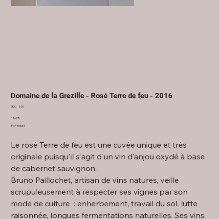
Domaine de la Grezille - Rosé Terre de feu - 2016
SKU
SKU :
520
520
Prix
43,00 €
TVA Incluse
Le rosé Terre de feu est une cuvée unique et très
originale puisqu'il s'agit d'un vin d'anjou oxydé à base
de cabernet sauvignon.
Bruno Paillochet, artisan de vins natures, veille
scrupuleusement à respecter ses vignes par son
mode de culture : enherbement, travail du sol, lutte
raisonnée, longues fermentations naturelles. Ses vins