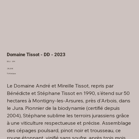
Domaine Tissot - DD - 2023
SKU
SKU :
694
694
Prix
28,00 €
TVA Incluse
Le Domaine André et Mireille Tissot, repris par
Bénédicte et Stéphane Tissot en 1990, s'étend sur 50
hectares à Montigny-les-Arsures, près d'Arbois, dans
le Jura. Pionnier de la biodynamie (certifié depuis
2004), Stéphane sublime les terroirs jurassiens grâce
à une viticulture respectueuse et précise. Assemblage
des cépages poulsard, pinot noir et trousseau, ce
rouge étonnant, vinifié sans soufre, après trois mois