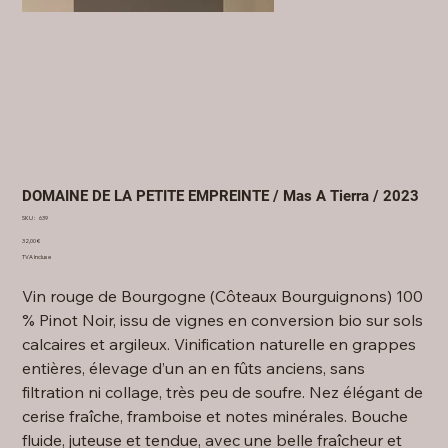
DOMAINE DE LA PETITE EMPREINTE / Mas A Tierra / 2023
SKU
SKU :
639
639
Prix
32,00 €
TVA Incluse
Vin rouge de Bourgogne (Côteaux Bourguignons) 100
% Pinot Noir, issu de vignes en conversion bio sur sols
calcaires et argileux. Vinification naturelle en grappes
entières, élevage d’un an en fûts anciens, sans
filtration ni collage, très peu de soufre. Nez élégant de
cerise fraîche, framboise et notes minérales. Bouche
fluide, juteuse et tendue, avec une belle fraîcheur et