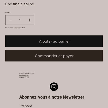
une finale saline.
Quantité
Il ne reste que 3 article(s) en stock
Ajouter au panier
Commander et payer
contact@sola-cc.com
Restaurant Sola
01 43 54 10 88
Abonnez-vous à notre Newsletter
Prénom