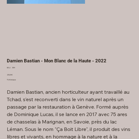
Damien Bastian - Mon Blanc de la Haute - 2022
SKU
SKU :
354
354
Prix
25,00 €
TVA Incluse
Damien Bastian, ancien horticulteur ayant travaillé au
Tchad, s’est reconverti dans le vin naturel après un
passage par la restauration à Genève. Formé auprès
de Dominique Lucas, il se lance en 2017 avec 75 ares
de chasselas à Marignan, en Savoie, près du lac
Léman. Sous le nom "Ça Boit Libre", il produit des vins
libres et vivants, en hommage à la nature et à la