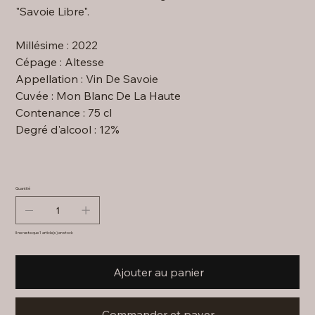
"Savoie Libre".
Millésime : 2022
Cépage : Altesse
Appellation : Vin De Savoie
Cuvée : Mon Blanc De La Haute
Contenance : 75 cl
Degré d'alcool : 12%
Quantité
Il ne reste que 1 article(s) en stock
Ajouter au panier
Commander et payer